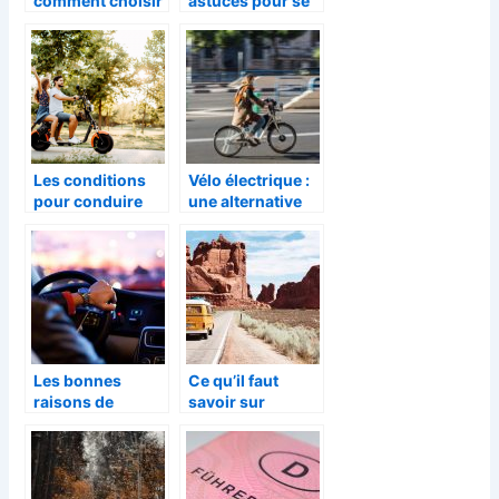
comment choisir
astuces pour se
un taxi-moto ?
déplacer à Lille
Les conditions
Vélo électrique :
pour conduire
une alternative
une moto ou un
écologique pour
scooter
se déplacer sans
électrique
effort
Les bonnes
Ce qu’il faut
raisons de
savoir sur
choisir un
l’assurance auto
véhicule
pour voyage
électrique