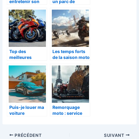
entretenir son
un parc de
vehicule et eviter
voiture
les pannes
professionnel a
moindre cout ?
Top des
Les temps forts
meilleures
de la saison moto
marques de moto
: evenements et
pour les grands
moments
voyages a deux
incontournables
pour les
passionnes
Puis-je louer ma
Remorquage
voiture
moto : service
facilement ?
rapide et
Découvrez les
professionnel à
plateformes les
Paris et alentour
PRÉCÉDENT
SUIVANT
plus adaptées à