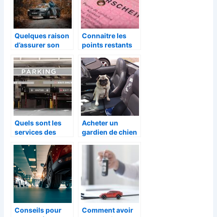
Quelques raison
Connaitre les
d’assurer son
points restants
vehicule ?
sur votre permis
de conduire
Quels sont les
Acheter un
services des
gardien de chien
parkings à
: un guide
Genève ?
Conseils pour
Comment avoir