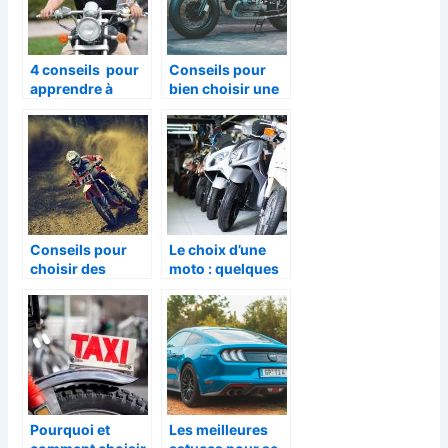
4 conseils pour
Conseils pour
apprendre à
bien choisir une
conduire une
moto
moto
Conseils pour
Le choix d’une
choisir des
moto : quelques
pneus moto
criteres
essentiels a
prendre en
compte
Pourquoi et
Les meilleures