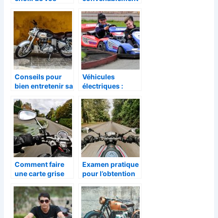
pneus, que faire
sa moto ?
?
Conseils pour
Véhicules
bien entretenir sa
électriques :
moto
découvrez le kart
version “green”
Comment faire
Examen pratique
une carte grise
pour l’obtention
pour une moto ?
d’un permis moto
: comment le
réussir ?