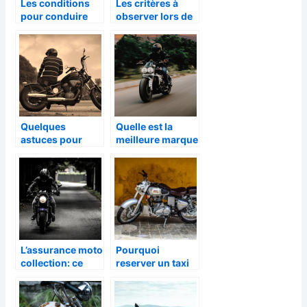
Les conditions
Les critères à
pour conduire
observer lors de
une moto ou un
l’achat d’une
scooter
moto d’occasion
électrique
Quelques
Quelle est la
astuces pour
meilleure marque
bien assurer sa
de moto-cross ?
moto ?
L’assurance moto
Pourquoi
collection: ce
reserver un taxi
qu’il faut savoir
moto a Paris ?