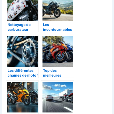
Nettoyage de
Les
carburateur
incontournables
moto : conseils et
à savoir avant
astuces
d’acheter une
nouvelle moto
Les différentes
Top des
chaînes de moto :
meilleures
Guide complet
marques de moto
pour faire le bon
pour les grands
choix
voyages a deux