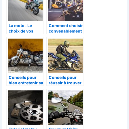
La moto : Le
Comment choisir
choix de vos
convenablement
pneus, que faire
sa moto ?
?
Conseils pour
Conseils pour
bien entretenir sa
réussir à trouver
moto
une meilleure
veste de moto