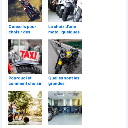
Conseils pour
Le choix d’une
choisir des
moto : quelques
pneus moto
criteres
essentiels a
prendre en
compte
Pourquoi et
Quelles sont les
comment choisir
grandes
un taxi-moto ?
marques de moto
en Italie ?