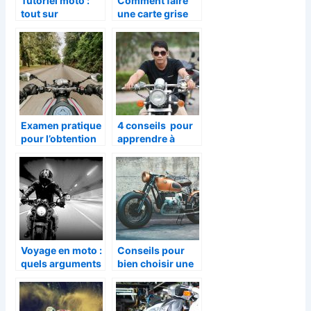
Tutoriel moto :
Comment faire
tout sur
une carte grise
l’embrayage
pour une moto ?
Examen pratique
4 conseils pour
pour l’obtention
apprendre à
d’un permis moto
conduire une
: comment le
moto
réussir ?
Voyage en moto :
Conseils pour
quels arguments
bien choisir une
positifs mettre en
moto
avant ?