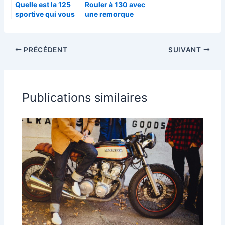
Quelle est la 125
Rouler à 130 avec
sportive qui vous
une remorque
convient ?
moto : est-ce une
Comparatif des
bonne idée pour
performances
vos trajets
PRÉCÉDENT
SUIVANT
d’accélération et
longue distance
vitesse maximale
?
Publications similaires