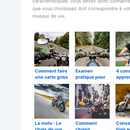
caractéristiques. Vous devez donc connaître
que vous choisissez doit correspondre à votr
niveaux de vie.
Comment faire
Examen
4 cons
une carte grise
pratique pour
appre
pour une
l’obtention d’un
condu
moto ?
permis moto :
moto
comment le
réussir ?
La moto : Le
Comment
Conse
choix de vos
choisir
bien e