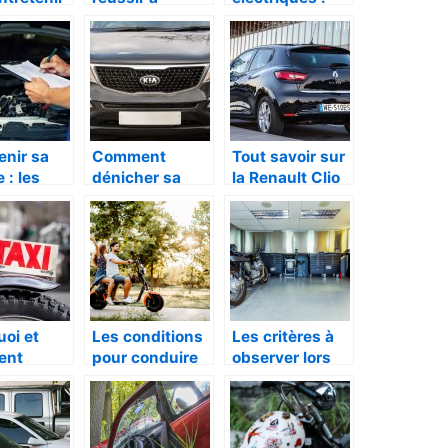
to
trouver une
découvrez le
meilleure veste
kart version
de moto
“green”
enir sa
Comment
Tout savoir sur
 : les
dénicher sa
la Renault Clio
gestes à
voiture
4
d’occasion sur
internet sans
se tromper ?
oi et
Les conditions
Les critères à
ent
pour conduire
observer lors
r un taxi-
une moto ou un
de l’achat d’une
?
scooter
moto
électrique
d’occasion