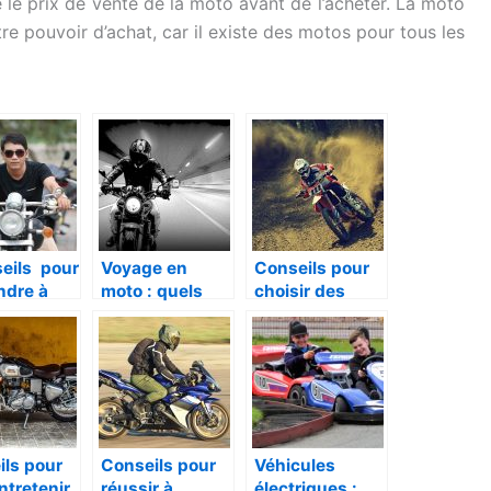
 le prix de vente de la moto avant de l’acheter. La moto
e pouvoir d’achat, car il existe des motos pour tous les
eils pour
Voyage en
Conseils pour
ndre à
moto : quels
choisir des
ire une
arguments
pneus moto
positifs mettre
en avant ?
ils pour
Conseils pour
Véhicules
ntretenir
réussir à
électriques :