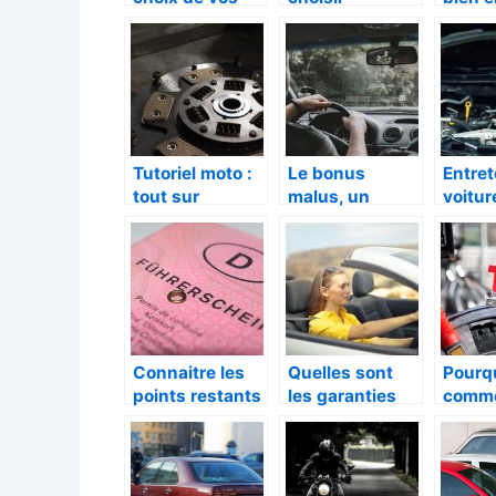
pneus, que
convenableme
sa mo
faire ?
nt sa moto ?
Tutoriel moto :
Le bonus
Entret
tout sur
malus, un
voiture
l’embrayage
systeme
bons 
destine a
avoir
conscientiser
votre conduite
Connaitre les
Quelles sont
Pourqu
points restants
les garanties
comm
sur votre
disponibles en
choisi
permis de
assurance auto
moto 
conduire
?