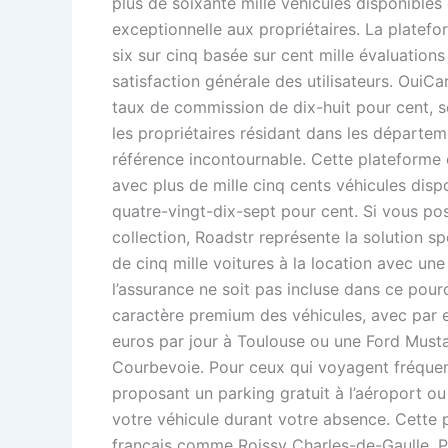
plus de soixante mille véhicules disponibles 
exceptionnelle aux propriétaires. La platef
six sur cinq basée sur cent mille évaluations
satisfaction générale des utilisateurs. OuiCa
taux de commission de dix-huit pour cent, 
les propriétaires résidant dans les départe
référence incontournable. Cette plateforme 
avec plus de mille cinq cents véhicules disp
quatre-vingt-dix-sept pour cent. Si vous p
collection, Roadstr représente la solution s
de cinq mille voitures à la location avec u
l’assurance ne soit pas incluse dans ce pourc
caractère premium des véhicules, avec par 
euros par jour à Toulouse ou une Ford Musta
Courbevoie. Pour ceux qui voyagent fréque
proposant un parking gratuit à l’aéroport ou
votre véhicule durant votre absence. Cette 
français comme Roissy Charles-de-Gaulle, P