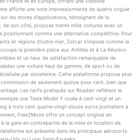
en France et en Europe, offrant une visibilité
orme affiche une note impressionnante de quatre virgule
 sur les stores d’applications, témoignant de la
r, de son côté, propose trente mille voitures avec un
se positionnant comme une alternative compétitive. Pour
ments et régions d’outre-mer, Zotcar s’impose comme la
occupe la première place aux Antilles et à La Réunion
onibles et un taux de satisfaction remarquable de
ossédez une voiture haut de gamme, de sport ou de
pécialisée par excellence. Cette plateforme propose plus
ne commission de seulement quinze pour cent, bien que
entage. Les tarifs pratiqués sur Roadstr reflètent le
exemple une Tesla Model Y louée à cent vingt et un
ng à trois cent quatre-vingt-douze euros journaliers à
mment, Free2Move offre un concept original en
 à la gare en contrepartie de la mise en location de
plateforme est présente dans les principaux aéroports
aris-Orly ou Lyon Saint-Exupéry.