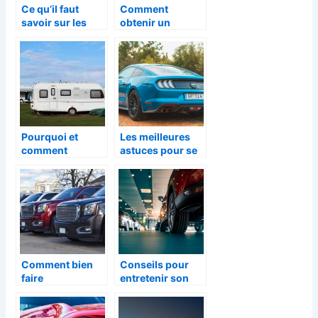
Ce qu’il faut
Comment
savoir sur les
obtenir un
taxis-motos
permis de
conduire à
Bruxelles ?
Pourquoi et
Les meilleures
comment
astuces pour se
souscrire une
déplacer à Lille
assurance
caravane ?
Comment bien
Conseils pour
faire
entretenir son
l’optimisation de
vehicule et eviter
la flotte
les pannes