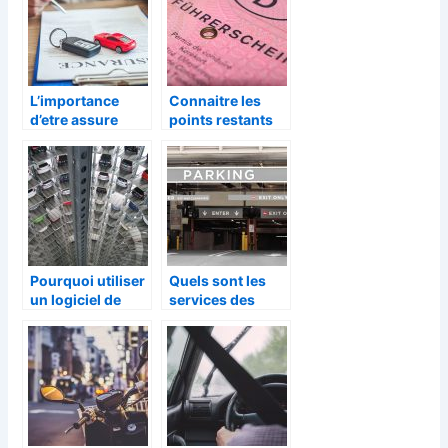
L’importance
Connaitre les
d’etre assure
points restants
avec un permis
sur votre permis
etranger
de conduire
Pourquoi utiliser
Quels sont les
un logiciel de
services des
gestion de parc
parkings à
automobile ?
Genève ?