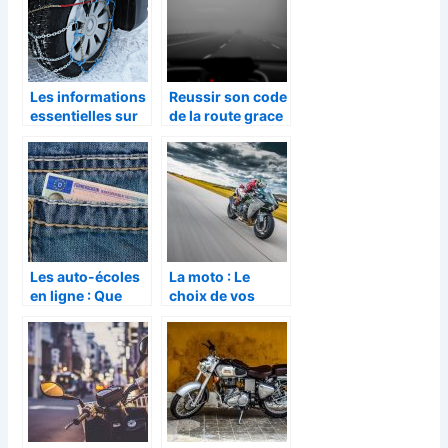
Les informations
Reussir son code
essentielles sur
de la route grace
la loi montagne
aux avantages du
code en ligne
Les auto-écoles
La moto : Le
en ligne : Que
choix de vos
pensez de cette
pneus, que faire
nouvelle
?
tendance qui de
généralise ?