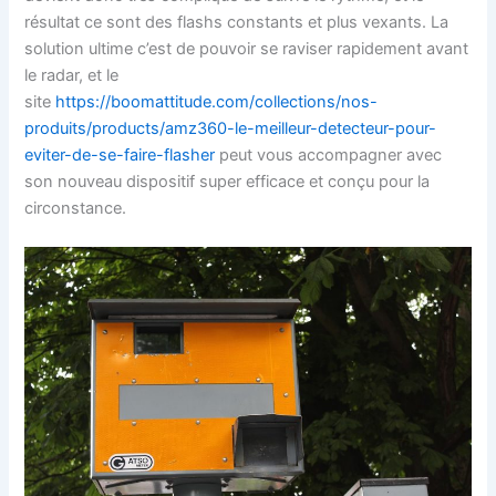
résultat ce sont des flashs constants et plus vexants. La
solution ultime c’est de pouvoir se raviser rapidement avant
le radar, et le
site
https://boomattitude.com/collections/nos-
produits/products/amz360-le-meilleur-detecteur-pour-
eviter-de-se-faire-flasher
peut vous accompagner avec
son nouveau dispositif super efficace et conçu pour la
circonstance.