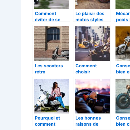
Comment
Le plaisir des
Mécan
éviter de se
motos styles
poids 
faire prendre
vintage à
L’entr
par un radar?
découvrir
préven
Les scooters
Comment
Conse
rétro
choisir
bien e
électriques
convenableme
sa mo
pour le plaisir
nt sa moto ?
du transport
Pourquoi et
Les bonnes
Conse
comment
raisons de
bien c