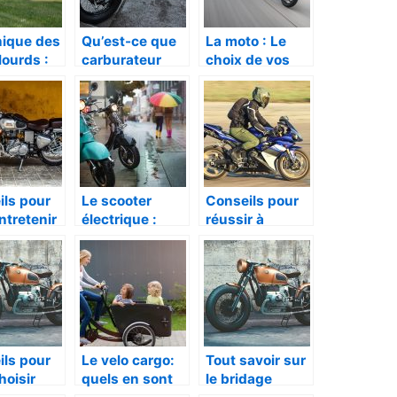
ique des
Qu’est-ce que
La moto : Le
lourds :
carburateur
choix de vos
etien
d’une moto?
pneus, que
tif
faire ?
ils pour
Le scooter
Conseils pour
ntretenir
électrique :
réussir à
to
quelles sont
trouver une
raisons pour en
meilleure veste
acheter ?
de moto
ils pour
Le velo cargo:
Tout savoir sur
hoisir
quels en sont
le bridage