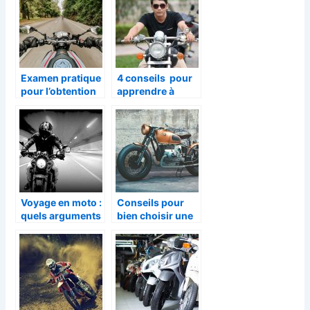
Examen pratique
4 conseils pour
pour l’obtention
apprendre à
d’un permis moto
conduire une
: comment le
moto
réussir ?
Voyage en moto :
Conseils pour
quels arguments
bien choisir une
positifs mettre en
moto
avant ?