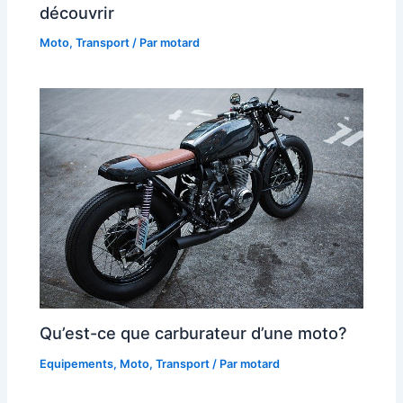
découvrir
Moto
,
Transport
/ Par
motard
Qu’est-ce que carburateur d’une moto?
Equipements
,
Moto
,
Transport
/ Par
motard