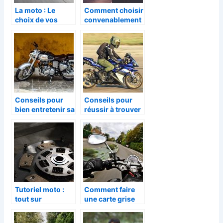
La moto : Le
Comment choisir
choix de vos
convenablement
pneus, que faire
sa moto ?
?
Conseils pour
Conseils pour
bien entretenir sa
réussir à trouver
moto
une meilleure
veste de moto
Tutoriel moto :
Comment faire
tout sur
une carte grise
l’embrayage
pour une moto ?