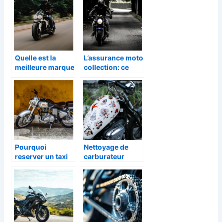
Quelle est la
L’assurance moto
meilleure marque
collection: ce
de moto-cross ?
qu’il faut savoir
Pourquoi
Nettoyage de
reserver un taxi
carburateur
moto a Paris ?
moto : conseils et
astuces