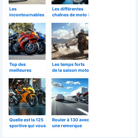
Les
Les différentes
incontournables
chaînes de moto :
à savoir avant
Guide complet
d’acheter une
pour faire le bon
nouvelle moto
choix
Top des
Les temps forts
meilleures
de la saison moto
marques de moto
: evenements et
pour les grands
moments
voyages a deux
incontournables
pour les
passionnes
Quelle est la 125
Rouler à 130 avec
sportive qui vous
une remorque
convient ?
moto : est-ce une
Comparatif des
bonne idée pour