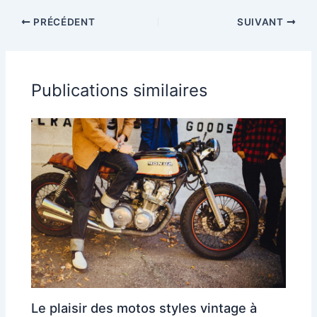
performances
vos trajets
PRÉCÉDENT
SUIVANT
d’accélération et
longue distance
vitesse maximale
?
Publications similaires
Le plaisir des motos styles vintage à