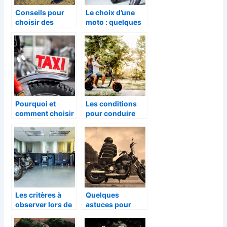
Conseils pour
Le choix d’une
choisir des
moto : quelques
pneus moto
criteres
essentiels a
prendre en
compte
Pourquoi et
Les conditions
comment choisir
pour conduire
un taxi-moto ?
une moto ou un
scooter
électrique
Les critères à
Quelques
observer lors de
astuces pour
l’achat d’une
bien assurer sa
moto d’occasion
moto ?