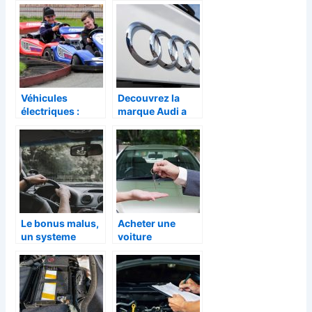
Véhicules
Decouvrez la
électriques :
marque Audi a
découvrez le kart
travers sa
version “green”
gamme de motos
Le bonus malus,
Acheter une
un systeme
voiture
destine a
d’occasion :
conscientiser
quels criteres
votre conduite
prendre en
compte ?