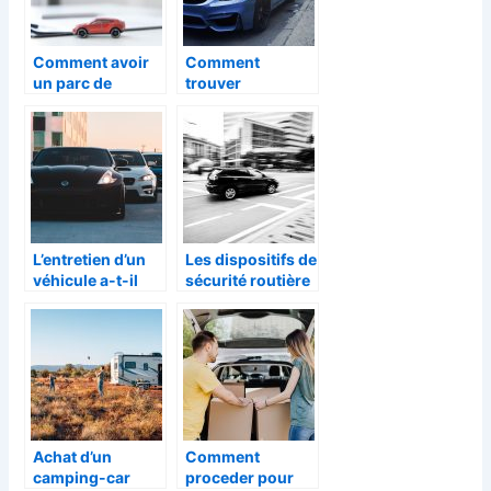
Comment avoir
Comment
un parc de
trouver
voiture
rapidement des
professionnel a
offres auto
moindre cout ?
intéressantes?
L’entretien d’un
Les dispositifs de
véhicule a-t-il
sécurité routière
une réelle
: des exemples
importance ?
d’équipements
Achat d’un
Comment
camping-car
proceder pour