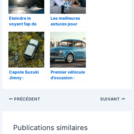
Eteindre le
Les meilleures
voyant fap de
astuces pour
votre vehicule :
louer une voiture
les conseils
en ligne
essentiels
Capote Suzuki
Premier véhicule
Jimny :
d’occasion :
découvrez les
pourquoi opter
avantages
pour la Fiat 500
validés par nos
en 2024 quand
PRÉCÉDENT
SUIVANT
experts
on débute la
conduite ?
Publications similaires