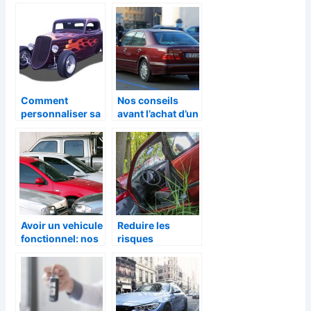
sur votre permis
disponibles en
de conduire
assurance auto ?
Comment
Nos conseils
personnaliser sa
avant l’achat d’un
voiture avec gout
vehicule
?
Avoir un vehicule
Reduire les
fonctionnel: nos
risques
conseils
d’accident :
Quelles sont les
habitudes a
adopter ?