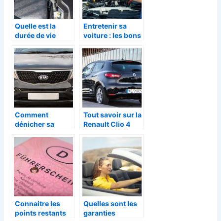
Quelle est la
Entretenir sa
durée de vie
voiture : les bons
d’une batterie de
gestes à avoir
voiture
électrique ?
Comment
Tout savoir sur la
dénicher sa
Renault Clio 4
voiture
d’occasion sur
internet sans se
tromper ?
Connaitre les
Quelles sont les
points restants
garanties