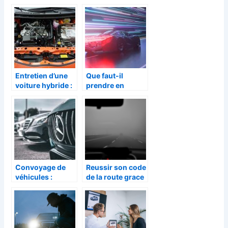
neuf : quelques
louer une voiture
criteres a
?
considerer
Entretien d’une
Que faut-il
voiture hybride :
prendre en
tout savoir sur
compte avant de
son entretien
choisir une
voiture de sport ?
Convoyage de
Reussir son code
véhicules :
de la route grace
qu’est-ce que
aux avantages du
c’est et quels
code en ligne
sont ses
avantages ?