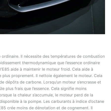
e ordinaire. Il nécessite des températures de combustion
froidissement thermodynamique que l’essence ordinaire
 l’E85 aide à maintenir le moteur froid. Cela aide à
e plus proprement. Il nettoie également le moteur. Cela
 de dépôts de carbone. Lorsqu’un moteur s’encrasse et
le plus frais que l’essence. Cela signifie moins
orsque la chaleur s’accumule, le moteur perd de la
é disponible à la pompe. Les carburants à indice d’octane
’E85 crée moins de dénotation et de cognement. Il