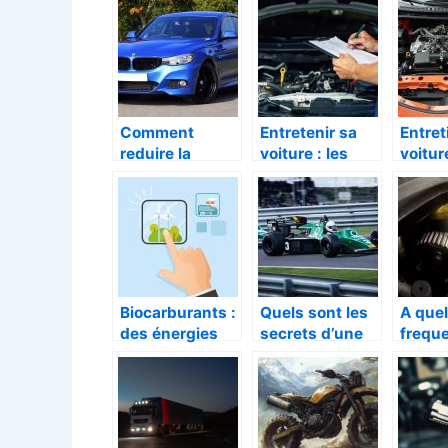
de voiture
destin
consci
votre 
Comment
Entretenir sa
Entret
reduire la
voiture : les
voitur
pollution
bons gestes à
: tout
causee par les
avoir
son en
voitures ?
Biocarburants :
Quels sont les
A quel
des énergies
secrets d’une
freque
renouvelables
voiture de
il rem
issues de la
formule 1 ?
courro
biomasse
distri
Clio 4