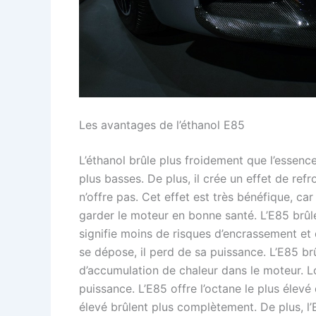
Les avantages de l’éthanol E85
L’éthanol brûle plus froidement que l’essenc
plus basses. De plus, il crée un effet de re
n’offre pas. Cet effet est très bénéfique, car
garder le moteur en bonne santé. L’E85 brûl
signifie moins de risques d’encrassement et
se dépose, il perd de sa puissance. L’E85 brû
d’accumulation de chaleur dans le moteur. L
puissance. L’E85 offre l’octane le plus élev
élevé brûlent plus complètement. De plus, l