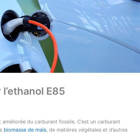
r l’ethanol E85
 améliorée du carburant fossile. C’est un carburant
de
biomasse de maïs
, de matières végétales et d’autres