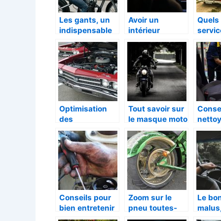
Les gants, un
Avoir un
Quels 
indispensable
intérieur
servi
confortable en
peut 
voiture, à quoi
fourni
faut-il penser ?
carros
Optimisation
Tout savoir sur
Conse
des
le masque moto
nettoy
performances
antipollution
l’intér
d’un moteur et
votre
sa vie
poids 
Conseils pour
Zoom sur le
Le bo
bien entretenir
pneu toutes-
malus
un carburateur
saisons
syste