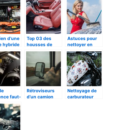
e a
entiser
conduite
ien d’une
Top 03 des
Astuces pour
e hybride
housses de
nettoyer en
 savoir sur
sièges voiture
profondeur le
tretien
les plus
cuir et les
performantes
tissus de
voiture
le
Rétroviseurs
Nettoyage de
nce faut-
d’un camion
carburateur
placer sa
Iveco :
moto : conseils
ie de
pourquoi et
et astuces
bution
comment ?
 ?