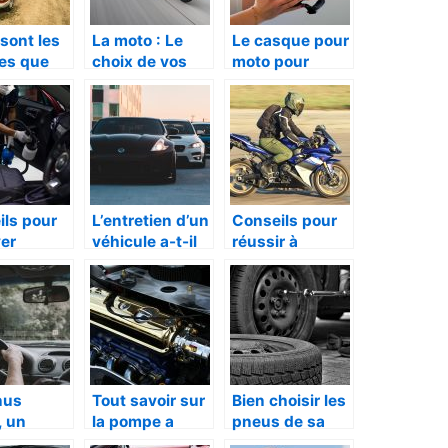
sont les
La moto : Le
Le casque pour
ces que
choix de vos
moto pour
vous
pneus, que
femmes, un
r un
faire ?
impératif aux
sier ?
dangers
ils pour
L’entretien d’un
Conseils pour
er
véhicule a-t-il
réussir à
ieur de
une réelle
trouver une
 camion
importance ?
meilleure veste
lourd
de moto
nus
Tout savoir sur
Bien choisir les
, un
la pompe a
pneus de sa
me
injection
propre voiture