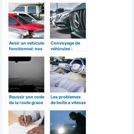
d’occasion : les
vehicule
bons critères à
prendre en
compte
Avoir un vehicule
Convoyage de
fonctionnel: nos
véhicules :
conseils
qu’est-ce que
c’est et quels
sont ses
avantages ?
Reussir son code
Les problemes
de la route grace
de boite a vitesse
aux avantages du
automatique sur
code en ligne
la Mercedes
Classe B