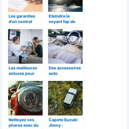
Les garanties
Eteindre le
d’un contrat
voyant fap de
d’assurance auto
votre vehicule :
: ce qu’il faut
les conseils
savoir
essentiels
Les meilleures
Des accessoires
astuces pour
auto
louer une voiture
incontournables
en ligne
pour gâter votre
papa à la fête des
pères
Nettoyez vos
Capote Suzuki
phares avec du
Jimny :