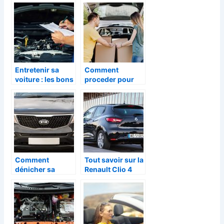
conscientiser
criteres a
votre conduite
considerer
Entretenir sa
Comment
voiture : les bons
proceder pour
gestes à avoir
louer une voiture
?
Comment
Tout savoir sur la
dénicher sa
Renault Clio 4
voiture
d’occasion sur
internet sans se
tromper ?