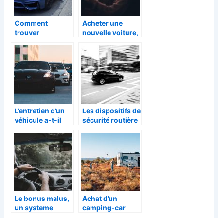
Comment
Acheter une
trouver
nouvelle voiture,
rapidement des
focus sur les
offres auto
tendances du
intéressantes?
moment
L’entretien d’un
Les dispositifs de
véhicule a-t-il
sécurité routière
une réelle
: des exemples
importance ?
d’équipements
Le bonus malus,
Achat d’un
un systeme
camping-car
destine a
neuf : quelques