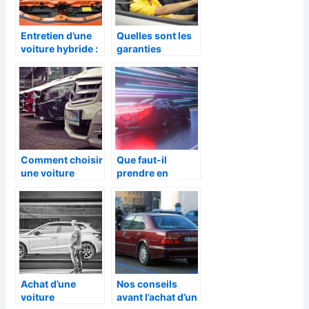
Entretien d’une
Quelles sont les
voiture hybride :
garanties
tout savoir sur
disponibles en
son entretien
assurance auto ?
Comment choisir
Que faut-il
une voiture
prendre en
d’occasion ?
compte avant de
choisir une
voiture de sport ?
Achat d’une
Nos conseils
voiture
avant l’achat d’un