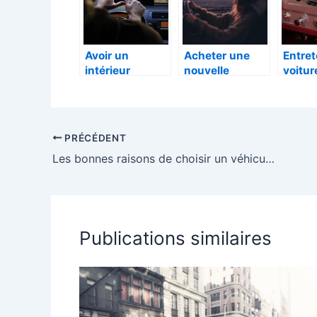
Avoir un
Acheter une
Entret
intérieur
nouvelle
voitur
confortable en
voiture, focus
facile
voiture, à quoi
sur les
faut-il penser ?
tendances du
moment
PRÉCÉDENT
Les bonnes raisons de choisir un véhicule électrique
Publications similaires