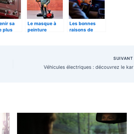
enir sa
Le masque à
Les bonnes
e plus
peinture
raisons de
ment
automobile : la
choisir un
nécessité d’en
véhicule
avoir
électrique
SUIVAN
Véhi