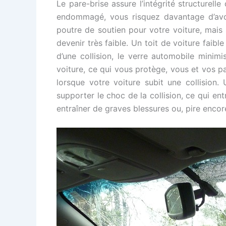
Le pare-brise assure l’intégrité structurell
endommagé, vous risquez davantage d’avo
poutre de soutien pour votre voiture, mais s
devenir très faible. Un toit de voiture faibl
d’une collision, le verre automobile minimis
voiture, ce qui vous protège, vous et vos p
lorsque votre voiture subit une collisio
supporter le choc de la collision, ce qui e
entraîner de graves blessures ou, pire encore,