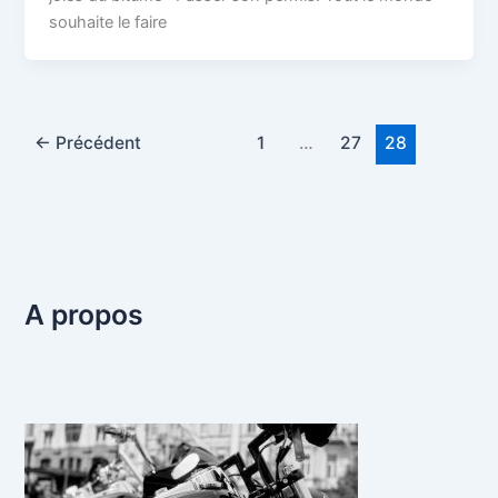
souhaite le faire
←
Précédent
1
…
27
28
A propos